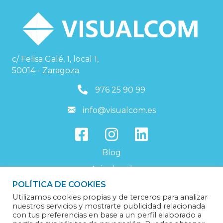
c/ Felisa Galé, 1, local 1,
50014 - Zaragoza
976259099
976 25 90 99
info@visualcom.es
info@visualcom.es
Blog
Aviso legal
POLÍTICA DE COOKIES
Política de privacidad
Utilizamos cookies propias y de terceros para analizar
Política de cookies
nuestros servicios y mostrarte publicidad relacionada
con tus preferencias en base a un perfil elaborado a
Trabaja con nosotros