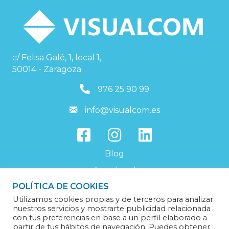
c/ Felisa Galé, 1, local 1,
50014 - Zaragoza
976259099
976 25 90 99
info@visualcom.es
info@visualcom.es
Blog
Aviso legal
POLÍTICA DE COOKIES
Política de privacidad
Utilizamos cookies propias y de terceros para analizar
Política de cookies
nuestros servicios y mostrarte publicidad relacionada
con tus preferencias en base a un perfil elaborado a
Trabaja con nosotros
partir de tus hábitos de navegación. Puedes obtener