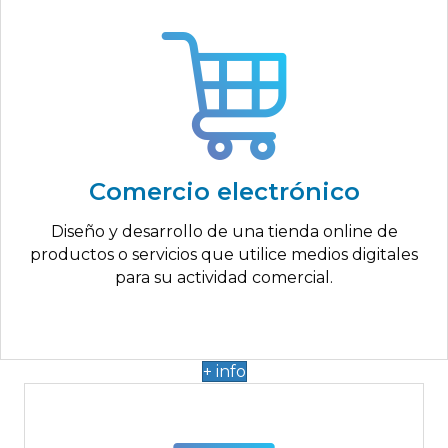
Hasta 5.000€
Creación del e-commerce
Configuración métodos de pago
Comercio electrónico
Tienda online responsive y autogestionable
Posicionamiento SEO
Diseño y desarrollo de una tienda online de
Integración métodos de envío digital
productos o servicios que utilice medios digitales
para su actividad comercial.
+ info