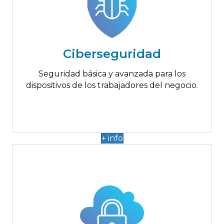
Hasta 29.000€
Antimalware y antispyware
Correo seguro
Navegación segura
Ciberseguridad
Análisis y detección de amenazas
Monitorización de la red
Seguridad básica y avanzada para los
dispositivos de los trabajadores del negocio.
+ info
Hasta 29.000€