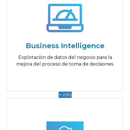
Hasta 8.000€
Integración de datos con otras BBDD
Almacenamiento de datos
Creación de paneles de datos estructurados y
Business Intelligence
visuales
Exportación de datos
Explotación de datos del negocio para la
mejora del proceso de toma de decisiones.
+ info