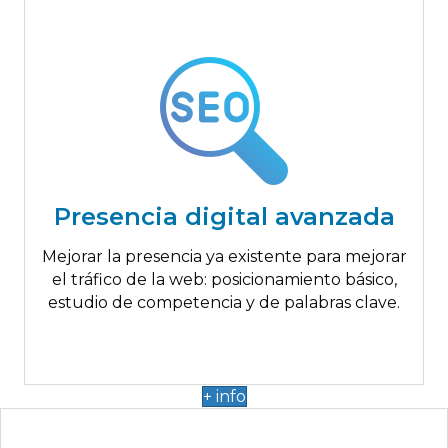
Hasta 5.000€
Posicionamiento básico
Estudio palabras clave
Presencia digital avanzada
Estudio competidores
SEO On-Page
Mejorar la presencia ya existente para mejorar
SO Off-Page
el tráfico de la web: posicionamiento básico,
estudio de competencia y de palabras clave.
+ info