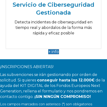
Servicio de Ciberseguridad
Endpoint Detection and Response
Gestionada
Managed Detection and Response
Detecta incidentes de ciberseguridad en
tiempo real y abordalos de la forma más
rápida y eficaz posible
+ info
¡INSCRIPCIONES ABIERTAS!
Las subvenciones se irán gestionando por orden de
solicitud. Si quieres
conseguir hasta los 12.000€
de la
ayuda del KIT DIGITAL de los Fondos Europeos Next
Generation, rellena el formulario y nos pondremos en
contacto contigo.
¡SIN NINGÚN COMPROMISO!
Los campos marcados con asterisco (*) son obligatorios