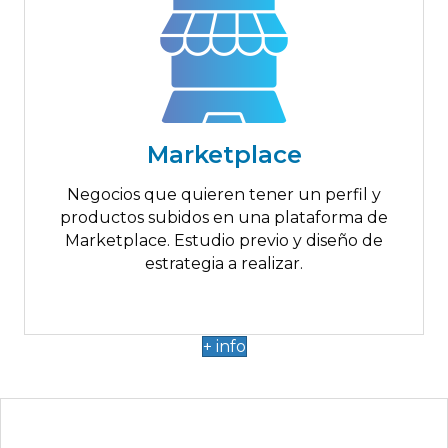
Hasta 2.000€
Perfil en una plataforma Marketplace
Marketplace
Subida de productos a Marketplace
Consultoría previa
Negocios que quieren tener un perfil y
Definición y estrategia de objetivos
productos subidos en una plataforma de
Marketplace. Estudio previo y diseño de
estrategia a realizar.
+ info