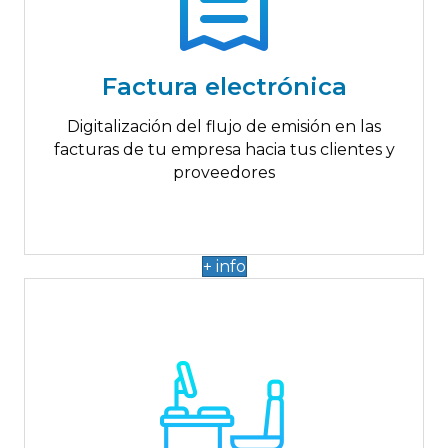
Hasta 3.000€
Facturas en formato estructurado
Facturas y clientes ilimitados
Factura electrónica
Envío de facturas por email
Personalización de facturas
Digitalización del flujo de emisión en las
Copias de seguridad periódicas
facturas de tu empresa hacia tus clientes y
proveedores
+ info