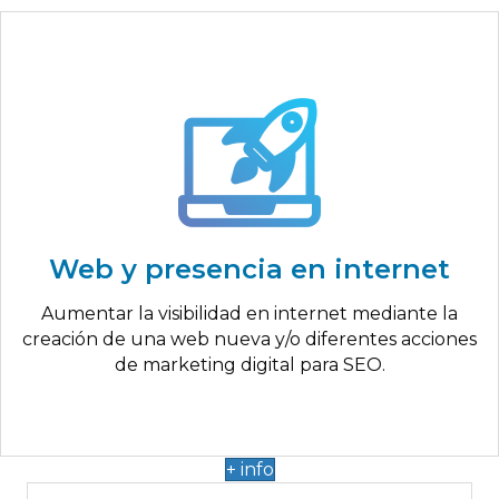
Hasta 2.000€
Dominio
Hosting
Web y presencia en internet
Diseño de la página web
Web responsive y autogestionable
Aumentar la visibilidad en internet mediante la
Posicionamiento SEO
creación de una web nueva y/o diferentes acciones
de marketing digital para SEO.
+ info