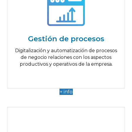
Hasta 18.000€
Automatización de procesos y flujos de
trabajo
Contabilidad/finanzas
Gestión de procesos
Inventario
Compras y pagos
Digitalización y automatización de procesos
Recursos humanos
de negocio relaciones con los aspectos
Gestión de flotas y rutas
productivos y operativos de la empresa.
+ info