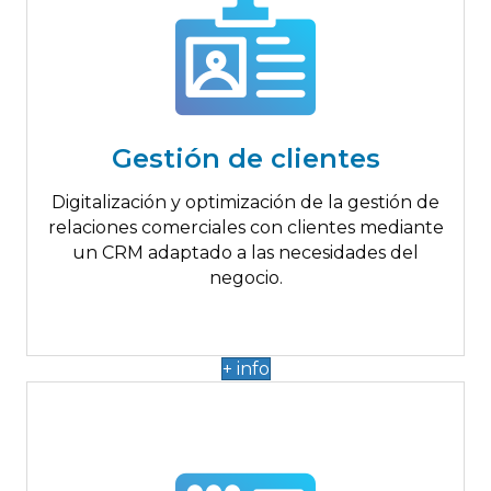
Hasta 14.000€
Gestión de clientes
Gestión de Leads
Gestión de clientes
Gestión de oportunidades
Acciones o tareas comerciales
Digitalización y optimización de la gestión de
Planificación y seguimiento comercial
relaciones comerciales con clientes mediante
un CRM adaptado a las necesidades del
negocio.
+ info