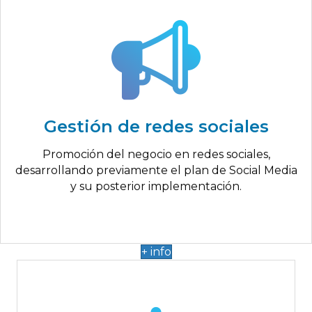
Hasta 5.000€
Plan de Social Media
Monitorización de redes sociales
Gestión de redes sociales
Optimización de la red
Gestión de las redes sociales
Promoción del negocio en redes sociales,
Publicación de post semanales en RRSS
desarrollando previamente el plan de Social Media
y su posterior implementación.
+ info