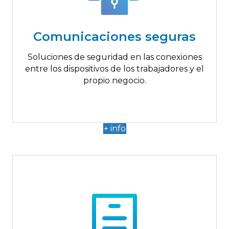
SSL
Cifrado de extremo a extremo
Control de acceso
Comunicaciones seguras
Logs de conexión
Configuración inicial y actualizaciones de
Soluciones de seguridad en las conexiones
seguridad
entre los dispositivos de los trabajadores y el
Dispositivos móviles
propio negocio.
+ info