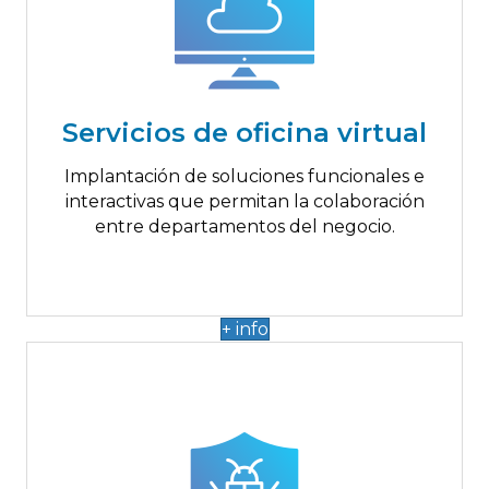
Hasta 29.000€
Colaboración en equipos de trabajo
Almacenar y compartir archivos
Servicios de oficina virtual
Compatibilidad con móviles
Calendario y agenda
Implantación de soluciones funcionales e
interactivas que permitan la colaboración
entre departamentos del negocio.
+ info