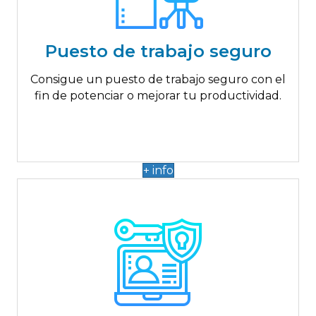
Hasta 1.000€
Ordenador portátil o de sobremesa nuevo
Puesto de trabajo seguro
Consigue un puesto de trabajo seguro con el
fin de potenciar o mejorar tu productividad.
+ info
Hasta 1.000€