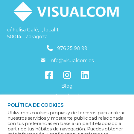
c/ Felisa Galé, 1, local 1,
50014 - Zaragoza
976259099
976 25 90 99
info@visualcom.es
info@visualcom.es
Blog
Aviso legal
POLÍTICA DE COOKIES
Política de privacidad
Utilizamos cookies propias y de terceros para analizar
Política de cookies
nuestros servicios y mostrarte publicidad relacionada
con tus preferencias en base a un perfil elaborado a
Trabaja con nosotros
partir de tus hábitos de navegación. Puedes obtener