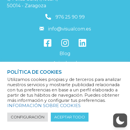
50014 - Zaragoza
976259099
976 25 90 99
info@visualcom.es
info@visualcom.es
Blog
Aviso legal
POLÍTICA DE COOKIES
Política de privacidad
Utilizamos cookies propias y de terceros para analizar
Política de cookies
nuestros servicios y mostrarte publicidad relacionada
con tus preferencias en base a un perfil elaborado a
Trabaja con nosotros
partir de tus hábitos de navegación. Puedes obtener
más información y configurar tus preferencias.
INFORMACIÓN SOBRE COOKIES
CONFIGURACIÓN
ACEPTAR TODO
© 2024 Visualcom Solutions | Servicios informáticos en Zaragoza