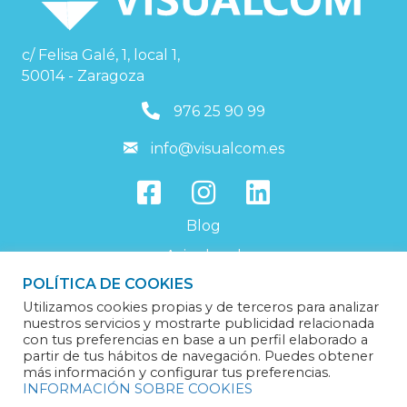
c/ Felisa Galé, 1, local 1,
50014 - Zaragoza
976259099
976 25 90 99
info@visualcom.es
info@visualcom.es
Blog
Aviso legal
POLÍTICA DE COOKIES
Política de privacidad
Utilizamos cookies propias y de terceros para analizar
Política de cookies
nuestros servicios y mostrarte publicidad relacionada
con tus preferencias en base a un perfil elaborado a
Trabaja con nosotros
partir de tus hábitos de navegación. Puedes obtener
más información y configurar tus preferencias.
INFORMACIÓN SOBRE COOKIES