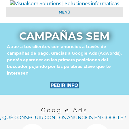
MENÚ
CAMPAÑAS SEM
Atrae a tus clientes con anuncios a través de
campañas de pago. Gracias a Google Ads (Adwords),
podrás aparecer en las primera posiciones del
buscador pujando por las palabras clave que te
interesen.
PEDIR INFO
Google Ads
¿QUÉ CONSEGUIR CON LOS ANUNCIOS EN GOOGLE?