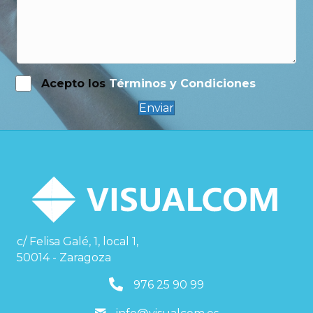
Acepto los
Términos y Condiciones
Enviar
c/ Felisa Galé, 1, local 1,
50014 - Zaragoza
976259099
976 25 90 99
info@visualcom.es