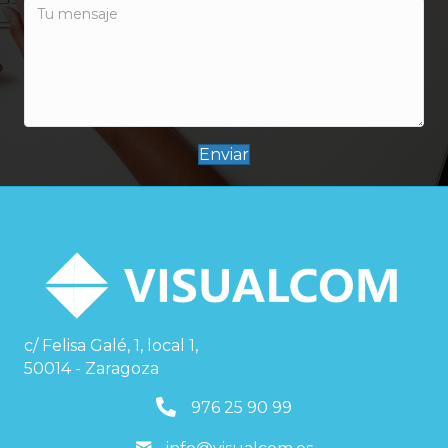
Enviar
c/ Felisa Galé, 1, local 1,
50014 - Zaragoza
976259099
976 25 90 99
info@visualcom.es