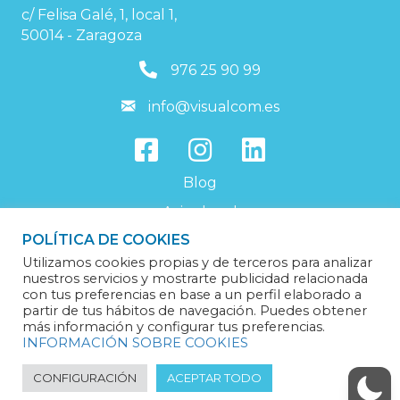
c/ Felisa Galé, 1, local 1,
50014 - Zaragoza
976259099
976 25 90 99
info@visualcom.es
info@visualcom.es
Blog
Aviso legal
POLÍTICA DE COOKIES
Política de privacidad
Utilizamos cookies propias y de terceros para analizar
Política de cookies
nuestros servicios y mostrarte publicidad relacionada
con tus preferencias en base a un perfil elaborado a
Trabaja con nosotros
partir de tus hábitos de navegación. Puedes obtener
más información y configurar tus preferencias.
INFORMACIÓN SOBRE COOKIES
CONFIGURACIÓN
ACEPTAR TODO
© 2024 Visualcom Solutions | Servicios informáticos en Zaragoza