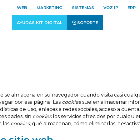
WEB
MARKETING
SISTEMAS
VOZ IP
ERP
AYUDAS KIT DIGITAL
SOPORTE
 se almacena en su navegador cuando visita casi cualqu
vegar por esa página. Las
cookies
suelen almacenar infor
ísticas de uso, enlaces a redes sociales, acceso a cuentas
cesidades, sin
cookies
los servicios ofrecidos por cualqu
n las
cookies
, qué almacenan, cómo eliminarlas, desactivar
te sitio web