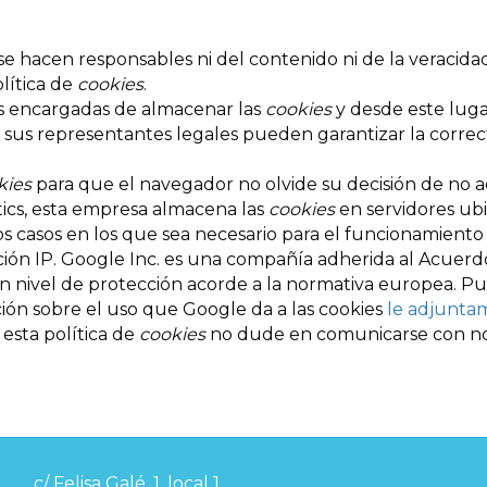
se hacen responsables ni del contenido ni de la veracida
lítica de
cookies
.
s encargadas de almacenar las
cookies
y desde este luga
ni sus representantes legales pueden garantizar la corre
kies
para que el navegador no olvide su decisión de no a
ics, esta empresa almacena las
cookies
en servidores ub
s casos en los que sea necesario para el funcionamiento 
ción IP. Google Inc. es una compañía adherida al Acuer
 un nivel de protección acorde a la normativa europea. P
ción sobre el uso que Google da a las cookies
le adjuntam
esta política de
cookies
no dude en comunicarse con noso
c/ Felisa Galé, 1, local 1,