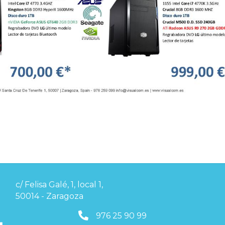
c/ Felisa Galé, 1, local 1,
50014 - Zaragoza
976259099
976 25 90 99