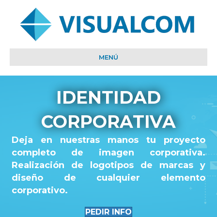
MENÚ
IDENTIDAD
CORPORATIVA
Deja en nuestras manos tu proyecto
completo de imagen corporativa.
Realización de logotipos de marcas y
diseño de cualquier elemento
corporativo.
PEDIR INFO