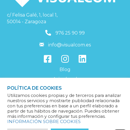
c/ Felisa Galé, 1, local 1,
50014 - Zaragoza
976259099
976 25 90 99
info@visualcom.es
info@visualcom.es
Blog
Aviso legal
POLÍTICA DE COOKIES
Política de privacidad
Utilizamos cookies propias y de terceros para analizar
Política de cookies
nuestros servicios y mostrarte publicidad relacionada
con tus preferencias en base a un perfil elaborado a
Trabaja con nosotros
partir de tus hábitos de navegación. Puedes obtener
más información y configurar tus preferencias.
INFORMACIÓN SOBRE COOKIES