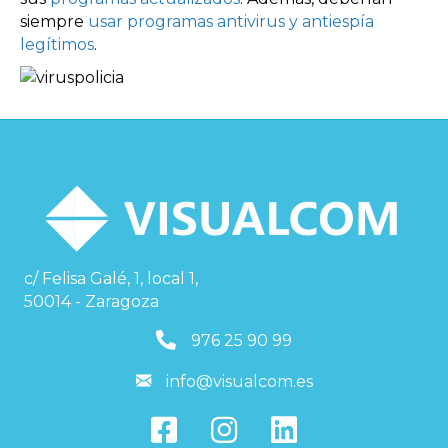
siempre
usar programas antivirus y antiespía
legítimos
.
c/ Felisa Galé, 1, local 1,
50014 - Zaragoza
976259099
976 25 90 99
info@visualcom.es
info@visualcom.es