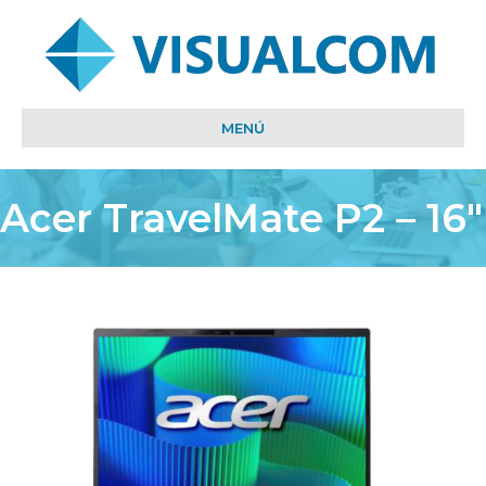
MENÚ
Acer TravelMate P2 – 16″