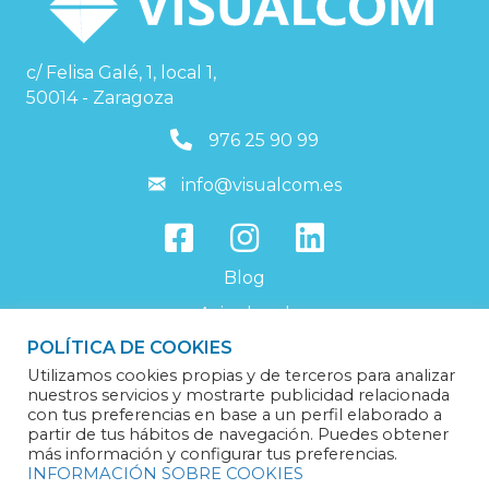
c/ Felisa Galé, 1, local 1,
50014 - Zaragoza
976259099
976 25 90 99
info@visualcom.es
info@visualcom.es
Blog
Aviso legal
POLÍTICA DE COOKIES
Política de privacidad
Utilizamos cookies propias y de terceros para analizar
Política de cookies
nuestros servicios y mostrarte publicidad relacionada
con tus preferencias en base a un perfil elaborado a
Trabaja con nosotros
partir de tus hábitos de navegación. Puedes obtener
más información y configurar tus preferencias.
INFORMACIÓN SOBRE COOKIES