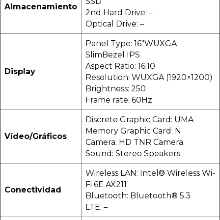
SSD
Almacenamiento
2nd Hard Drive: –
Optical Drive: –
Panel Type: 16″WUXGA
SlimBezel IPS
Aspect Ratio: 16:10
Display
Resolution: WUXGA (1920×1200)
Brightness: 250
Frame rate: 60Hz
Discrete Graphic Card: UMA
Memory Graphic Card: N
Vídeo/Gráficos
Camera: HD TNR Camera
Sound: Stereo Speakers
Wireless LAN: Intel® Wireless Wi-
Fi 6E AX211
Conectividad
Bluetooth: Bluetooth® 5.3
LTE: –