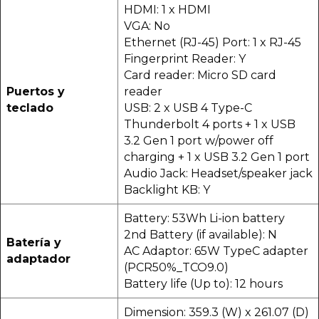
HDMI: 1 x HDMI
VGA: No
Ethernet (RJ-45) Port: 1 x RJ-45
Fingerprint Reader: Y
Card reader: Micro SD card
Puertos y
reader
teclado
USB: 2 x USB 4 Type-C
Thunderbolt 4 ports + 1 x USB
3.2 Gen 1 port w/power off
charging + 1 x USB 3.2 Gen 1 port
Audio Jack: Headset/speaker jack
Backlight KB: Y
Battery: 53Wh Li-ion battery
2nd Battery (if available): N
Batería y
AC Adaptor: 65W TypeC adapter
adaptador
(PCR50%_TCO9.0)
Battery life (Up to): 12 hours
Dimension: 359.3 (W) x 261.07 (D)