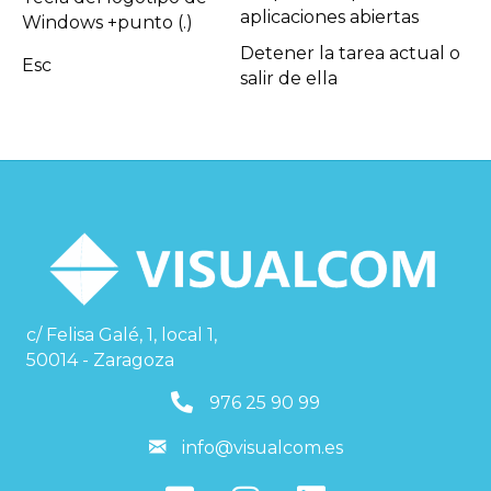
aplicaciones abiertas
Windows +punto (.)
Detener la tarea actual o
Esc
salir de ella
c/ Felisa Galé, 1, local 1,
50014 - Zaragoza
976259099
976 25 90 99
info@visualcom.es
info@visualcom.es